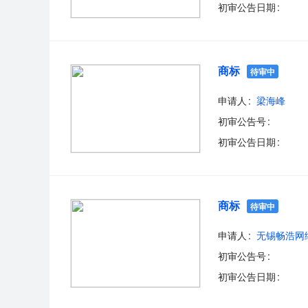
初审公告日期
商标
待审中
申请人
梁海峰
初审公告号
初审公告日期
商标
待审中
申请人
无锡畅浩网
初审公告号
初审公告日期