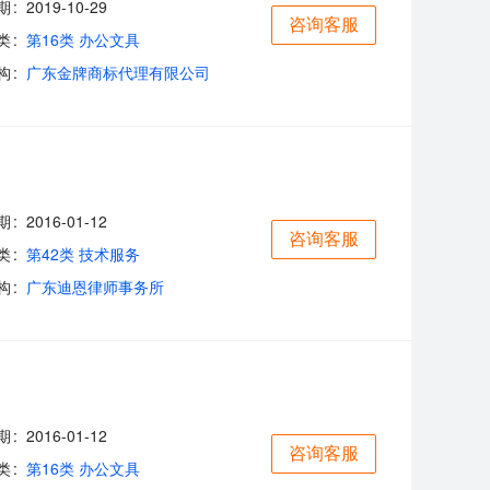
期
2019-10-29
咨询客服
类
第16类 办公文具
构
广东金牌商标代理有限公司
期
2016-01-12
咨询客服
类
第42类 技术服务
构
广东迪恩律师事务所
期
2016-01-12
咨询客服
类
第16类 办公文具