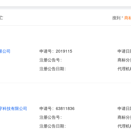
亡
搜到 “
商
限公司
申请号
2019115
申请日
注册公告号
商标分
注册公告日期
代理机
字科技有限公司
申请号
63811836
申请日
注册公告号
商标分
注册公告日期
代理机