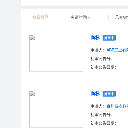
综合排序
申请时间
只查销
商标
待审中
申请人
ABB工业有
初审公告号
初审公告日期
商标
待审中
申请人
台州智农数
初审公告号
初审公告日期