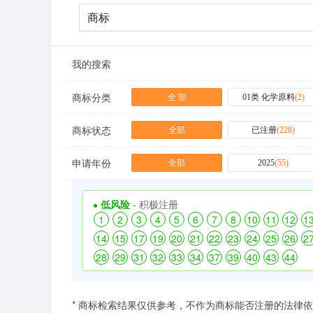
我的搜索
商标分类
全 部
01类 化学原料
(
2
)
商标状态
全部
已注册
(
228
)
申请年份
全部
2025
(
55
)
低风险
- 积极注册
1
2
3
4
5
6
7
8
10
11
12
1
14
15
17
19
20
21
22
23
24
25
26
2
28
29
31
32
33
34
37
39
40
43
44
* 商标检索结果仅供参考，不作为商标能否注册的法律