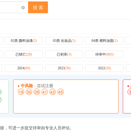
搜 索
02类 颜料油漆
(
2
)
03类 化妆品
(
5
)
04类 燃料油脂
(
1
)
已销亡
(
28
)
已初审
(
3
)
待审中
(
883
)
2024
(
69
)
2023
(
39
)
2022
(
56
)
中风险
- 尝试注册
3
18
36
38
41
42
45
7
依据，可进一步提交待审由专业人员评估。