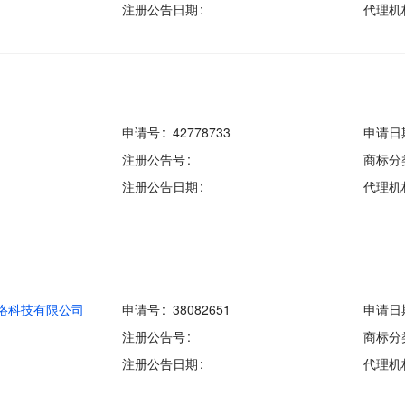
注册公告日期
代理机
申请号
42778733
申请日
注册公告号
商标分
注册公告日期
代理机
络科技有限公司
申请号
38082651
申请日
注册公告号
商标分
注册公告日期
代理机